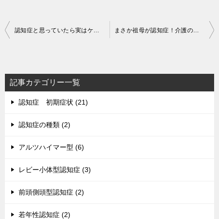
投
認知症と思っていたら実はケガが原因だった
まさか祖母が認知症！介護の実態
稿
ナ
ビ
記事カテゴリー一覧
ゲ
認知症 初期症状 (21)
ー
シ
認知症の種類 (2)
ョ
アルツハイマー型 (6)
ン
レビー小体型認知症 (3)
前頭側頭型認知症 (2)
若年性認知症 (2)