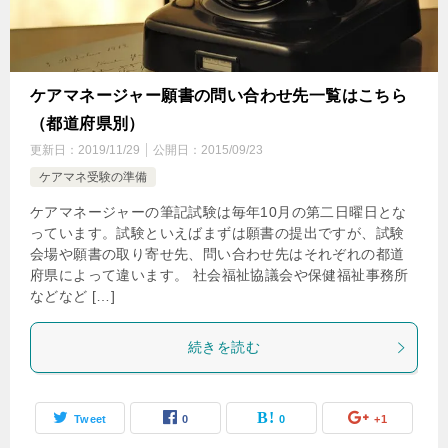
ケアマネージャー願書の問い合わせ先一覧はこちら
（都道府県別）
更新日：
2019/11/29
公開日：
2015/09/23
ケアマネ受験の準備
ケアマネージャーの筆記試験は毎年10月の第二日曜日とな
っています。試験といえばまずは願書の提出ですが、試験
会場や願書の取り寄せ先、問い合わせ先はそれぞれの都道
府県によって違います。 社会福祉協議会や保健福祉事務所
などなど […]
続きを読む
Tweet
0
0
+1